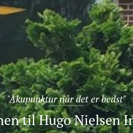
"Akupunktur når det er bedst"
n til Hugo Nielsen In